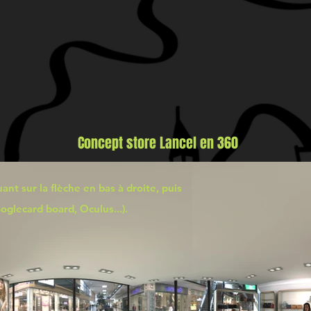
Concept store Lancel en 360
ant sur la flèche en bas à droite, puis
oglecard board, Oculus...).