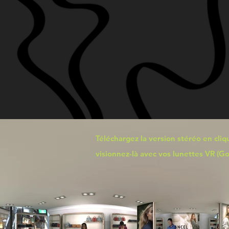
Téléchargez
la version stéréo en cliqu
visionnez-là avec vos lunettes VR (Go