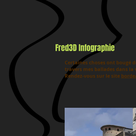
Fred3D
Infographie
Certaines choses ont bougé d
travers mes ballades dans la v
Rendez-vous sur le site
borde